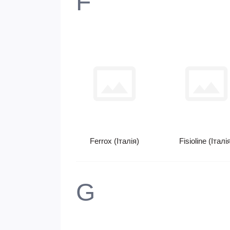
F
Ferrox (Італія)
Fisioline (Італі
G