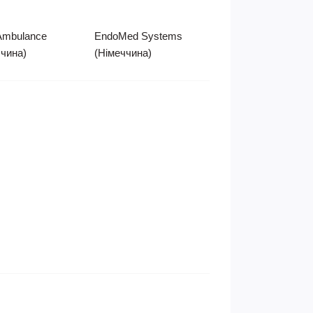
Ambulance
EndoMed Systems
ччина)
(Німеччина)