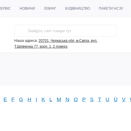
ЕРВІС
НОВИНИ
ЛІЗИНГ
БУДІВНИЦТВО
ПАКЕТИ НСЗУ
Наша адреса:
20701, Черкаська обл, м.Сміла, вул.
Т.Шевченка 77, корп. 1, 2 поверх
E
F
G
H
I
K
L
M
N
O
P
S
T
U
Ü
V