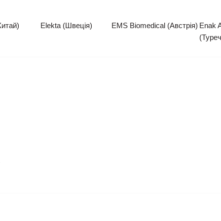
Китай)
Elekta (Швеція)
EMS Biomedical (Австрія)
Enak 
(Туре
)