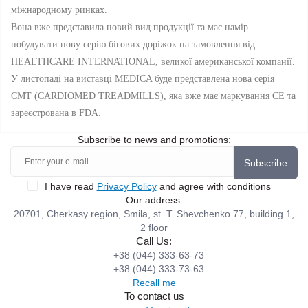
міжнародному ринках.
Вона вже представила новий вид продукції та має намір
побудувати нову серію бігових доріжок на замовлення від
HEALTHCARE INTERNATIONAL, великої американської компанії.
У листопаді на виставці MEDICA буде представлена ​​нова серія
CMT (CARDIOMED TREADMILLS), яка вже має маркування CE та
зареєстрована в FDA.
Subscribe to news and promotions:
Subscribe
I have read
Privacy Policy
and agree with conditions
Our address:
20701, Cherkasy region, Smila, st. T. Shevchenko 77, building 1,
2 floor
Call Us:
+38 (044) 333-63-73
+38 (044) 333-73-63
Recall me
To contact us