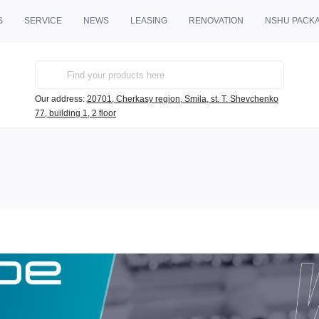
S
SERVICE
NEWS
LEASING
RENOVATION
NSHU PACK
Our address:
20701, Cherkasy region, Smila, st. T. Shevchenko
77, building 1, 2 floor
n