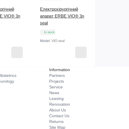
ргічний
Електрохірургічний
E VIO® 3n
апарат ERBE VIO® 3n
seal
In stock
Model:
VIO seal
Information
bstetrics
Partners
eurology
Projects
Service
News
Leasing
Renovation
About Us
Contact Us
Returns
Site Map