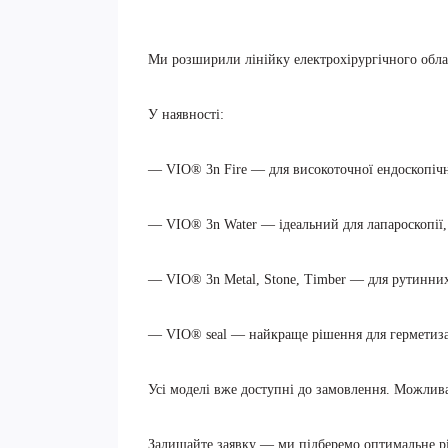
Ми розширили лінійку електрохірургічного обла
У наявності:
— VIO® 3n Fire — для високоточної ендоскопічно
— VIO® 3n Water — ідеальний для лапароскопії, у
— VIO® 3n Metal, Stone, Timber — для рутинних
— VIO® seal — найкраще рішення для герметизаці
Усі моделі вже доступні до замовлення. Можлива
Залишайте заявку — ми підберемо оптимальне рі