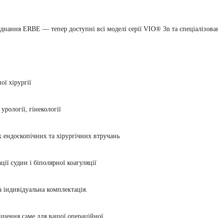
днання ERBE — тепер доступні всі моделі серії VIO® 3n та спеціалізова
ї хірургії
рології, гінекології
 ендоскопічних та хірургічних втручань
ї судин і біполярної коагуляції
 індивідуальна комплектація.
шення саме для вашої операційної