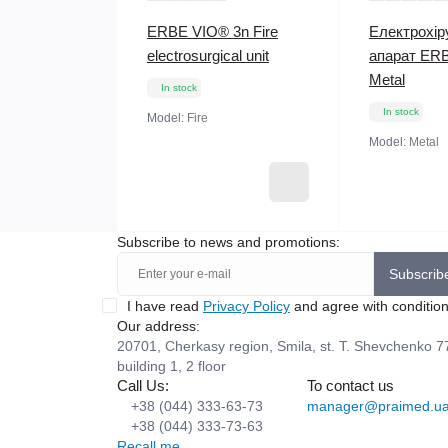
ERBE VIO® 3n Fire
Електрохір
electrosurgical unit
апарат ER
Metal
In stock
In stock
Model:
Fire
Model:
Metal
Subscribe to news and promotions:
Subscrib
I have read
Privacy Policy
and agree with conditio
Our address:
20701, Cherkasy region, Smila, st. T. Shevchenko 7
building 1, 2 floor
Call Us:
To contact us
+38 (044) 333-63-73
manager@praimed.u
+38 (044) 333-73-63
Recall me