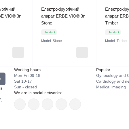
ургічний
Електрохірургічний
Електрохіру
BE VIO® 3n
апарат ERBE VIO® 3n
апарат ERB
Stone
Timber
In stock
In stock
Model:
Stone
Model:
Timber
Working hours
Popular
Mon-Fri 09-18
Gynecology and O
e
Sat 10-17
Cardiology and n
Sun - closed
Medical imaging
ns
We are in social networks:
7,
a