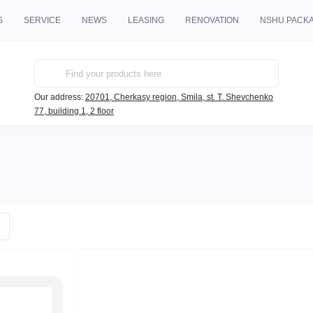
S
SERVICE
NEWS
LEASING
RENOVATION
NSHU PACK
Our address:
20701, Cherkasy region, Smila, st. T. Shevchenko
77, building 1, 2 floor