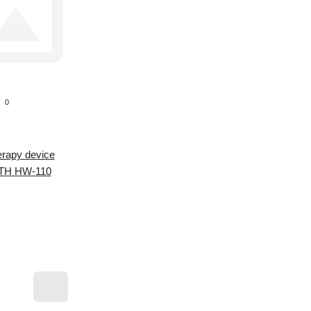
0
rapy device
H HW-110