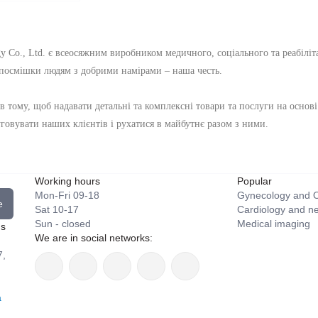
gy Co., Ltd. є всеосяжним виробником медичного, соціального та реабілі
 посмішки людям з добрими намірами – наша честь.
в тому, щоб надавати детальні та комплексні товари та послуги на основ
овувати наших клієнтів і рухатися в майбутнє разом з ними.
Working hours
Popular
Mon-Fri 09-18
Gynecology and O
e
Sat 10-17
Cardiology and n
Sun - closed
Medical imaging
ns
We are in social networks:
7,
a