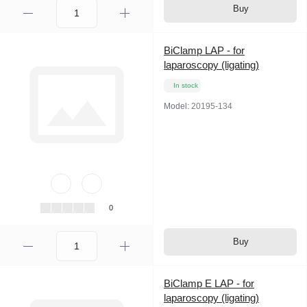
Buy
BiClamp LAP - for
laparoscopy (ligating)
In stock
Model:
20195-134
0
Buy
BiClamp E LAP - for
laparoscopy (ligating)