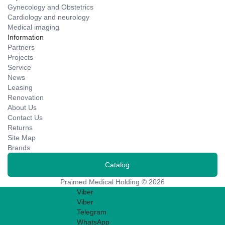
Gynecology and Obstetrics
Cardiology and neurology
Medical imaging
Information
Partners
Projects
Service
News
Leasing
Renovation
About Us
Contact Us
Returns
Site Map
Brands
Catalog
Praimed Medical Holding © 2026
Viber
Viber
Telegram
WhatsApp