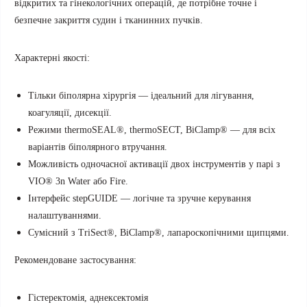
відкритих та гінекологічних операцій, де потрібне точне і
безпечне закриття судин і тканинних пучків.
Характерні якості:
Тільки біполярна хірургія — ідеальний для лігування,
коагуляції, дисекції.
Режими thermoSEAL®, thermoSECT, BiClamp® — для всіх
варіантів біполярного втручання.
Можливість одночасної активації двох інструментів у парі з
VIO® 3n Water або Fire.
Інтерфейс stepGUIDE — логічне та зручне керування
налаштуваннями.
Сумісний з TriSect®, BiClamp®, лапароскопічними щипцями.
Рекомендоване застосування:
Гістеректомія, аднексектомія