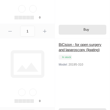
0
Buy
BiCision - for open surgery
and laparoscopy (ligating)
In stock
Model:
20195-310
0