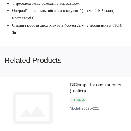
Тиреоїдектомія, резекції з гемостазом
Операції з великим обсягом коагуляції (в т.ч. DIEP-флап,
мастектомія)
Спільна робота двох хірургів (co-surgery) у поєднанні з VIO®
3n
Related Products
BiClamp - for open surgery
(ligating)
In stock
Model:
20195-221